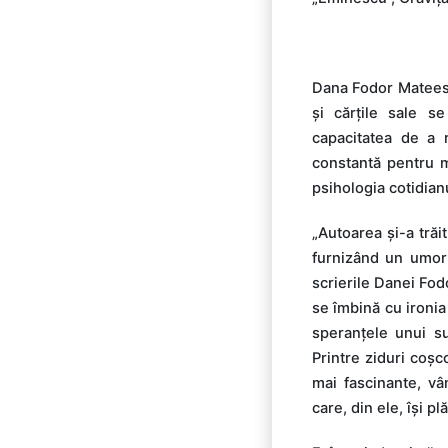
Dana Fodor Mateescu
și cărțile sale s
capacitatea de a r
constantă pentru ma
psihologia cotidianu
„Autoarea și-a trăi
furnizând un umor 
scrierile Danei Fod
se îmbină cu ironia
speranțele unui su
Printre ziduri coș
mai fascinante, vân
care, din ele, își p