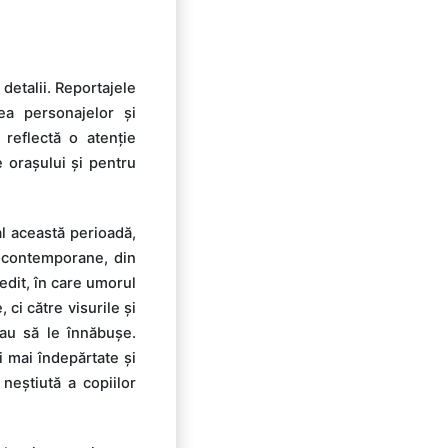
detalii. Reportajele
ea personajelor și
 reflectă o atenție
e orașului și pentru
al această perioadă,
i contemporane, din
edit, în care umorul
ci către visurile și
eau să le înnăbușe.
 mai îndepărtate și
 neștiută a copiilor