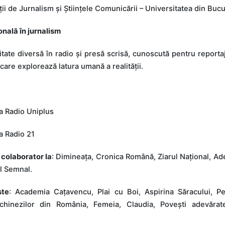
ții de Jurnalism și Științele Comunicării – Universitatea din Bucu
nală în jurnalism
vitate diversă în radio și presă scrisă, cunoscută pentru reporta
i care explorează latura umană a realității.
a Radio Uniplus
a Radio 21
 colaborator la
: Dimineața, Cronica Română, Ziarul Național, Ade
ul Semnal.
ste
: Academia Cațavencu, Plai cu Boi, Aspirina Săracului, Pe
chinezilor din România, Femeia, Claudia, Povești adevărat