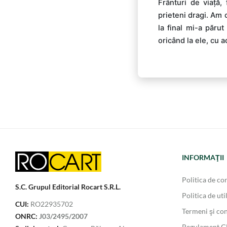
Frânturi de viață,
prieteni dragi. Am 
la final mi-a păru
oricând la ele, cu 
INFORMAŢII
Politica de con
S.C. Grupul Editorial Rocart S.R.L.
Politica de uti
CUI:
RO22935702
Termeni şi con
ONRC:
J03/2495/2007
Regulament 