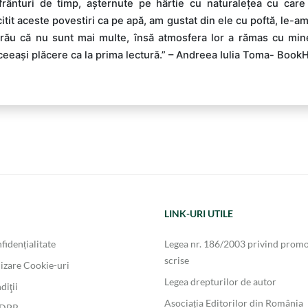
 frânturi de timp, așternute pe hârtie cu naturalețea cu care
citit aceste povestiri ca pe apă, am gustat din ele cu poftă, le-a
t rău că nu sunt mai multe, însă atmosfera lor a rămas cu min
aceeași plăcere ca la prima lectură.” – Andreea Iulia Toma- Boo
LINK-URI UTILE
fidențialitate
Legea nr. 186/2003 privind promo
scrise
lizare Cookie-uri
Legea drepturilor de autor
diţii
Asociația Editorilor din România
GDPR