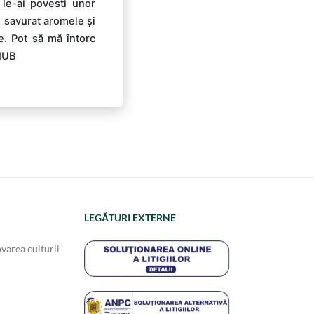
 le-ai povesti unor
m savurat aromele și
e. Pot să mă întorc
kHUB
LEGĂTURI EXTERNE
varea culturii