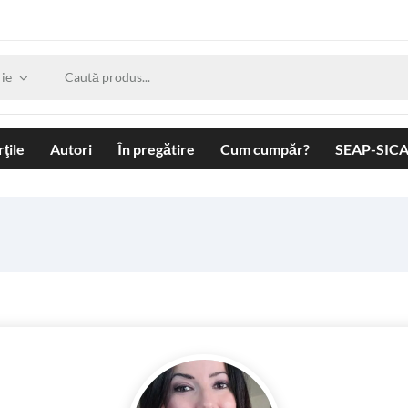
ie
ţile
Autori
În pregătire
Cum cumpăr?
SEAP-SIC