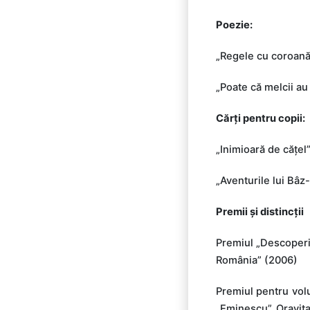
Poezie:
„Regele cu coroană
„Poate că melcii au 
Cărți pentru copii:
„Inimioară de cățel
„Aventurile lui Bâz
Premii și distincții
Premiul „Descoperir
România” (2006)
Premiul pentru volu
„Eminescu”, Oraviț