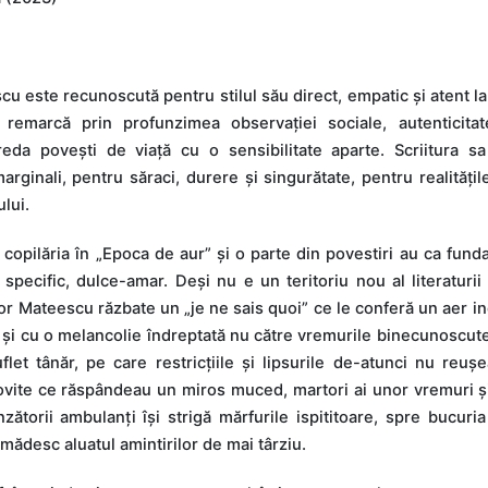
 este recunoscută pentru stilul său direct, empatic și atent la 
e remarcă prin profunzimea observației sociale, autenticitat
eda povești de viață cu o sensibilitate aparte. Scriitura sa
rginali, pentru săraci, durere și singurătate, pentru realitățil
lui.
t copilăria în „Epoca de aur” și o parte din povestiri au ca fund
specific, dulce-amar. Deși nu e un teritoriu nou al literaturi
or Mateescu răzbate un „je ne sais quoi” ce le conferă un aer in
 și cu o melancolie îndreptată nu către vremurile binecunoscute, 
flet tânăr, pe care restricțiile și lipsurile de-atunci nu reuș
covite ce răspândeau un miros muced, martori ai unor vremuri și
zătorii ambulanți își strigă mărfurile ispititoare, spre bucuria
lămădesc aluatul amintirilor de mai târziu.