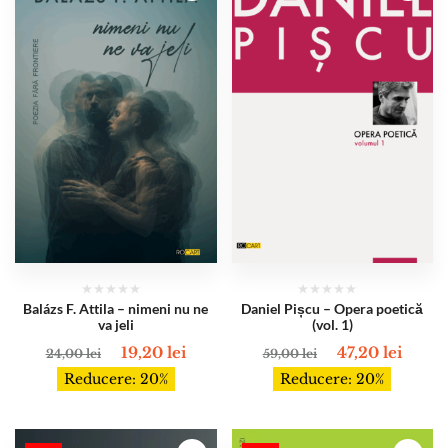
Balázs F. Attila – nimeni nu ne
Daniel Pișcu – Opera poetică
va jeli
(vol. 1)
19,20
lei
47,20
lei
24,00
lei
59,00
lei
Reducere: 20%
Reducere: 20%