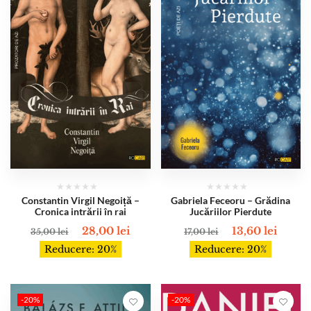
Constantin Virgil Negoiță –
Gabriela Feceoru – Grădina
Cronica intrării în rai
Jucăriilor Pierdute
28,00
lei
13,60
lei
35,00
lei
17,00
lei
Reducere: 20%
Reducere: 20%
-20%
-20%