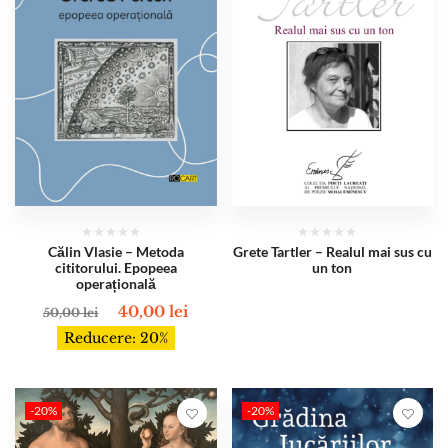
Călin Vlasie – Metoda
Grete Tartler – Realul mai sus cu
cititorului. Epopeea
un ton
operațională
40,00
lei
50,00
lei
Reducere: 20%
-20%
-20%