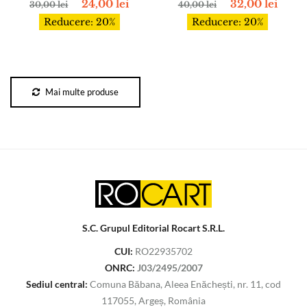
24,00
lei
32,00
lei
30,00
lei
40,00
lei
Reducere: 20%
Reducere: 20%
Mai multe produse
S.C. Grupul Editorial Rocart S.R.L.
CUI:
RO22935702
ONRC:
J03/2495/2007
Sediul central:
Comuna Băbana, Aleea Enăchești, nr. 11, cod
117055, Argeș, România