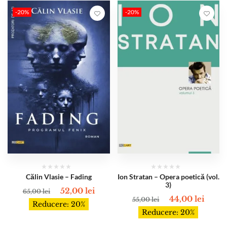
-20%
-20%
Călin Vlasie – Fading
Ion Stratan – Opera poetică (vol.
3)
52,00
lei
65,00
lei
44,00
lei
55,00
lei
Reducere: 20%
Reducere: 20%