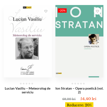
-20%
Lucian Vasiliu – Meteorolog de
Ion Stratan – Opera poetică (vol.
serviciu
2)
54,40
lei
68,00
lei
Reducere: 20%