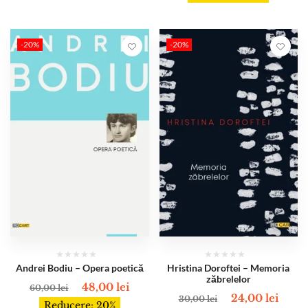
-20%
-20%
Andrei Bodiu – Opera poetică
Hristina Doroftei – Memoria
zăbrelelor
48,00
lei
60,00
lei
24,00
lei
30,00
lei
Reducere: 20%