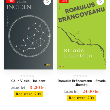
-20%
-20%
Călin Vlasie – Incident
Romulus Brâncoveanu – Strada
Libertății
31,20
lei
39,00
lei
24,00
lei
30,00
lei
Reducere: 20%
Reducere: 20%