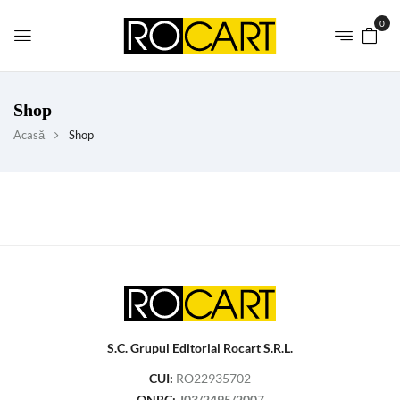
0
Shop
Acasă
Shop
S.C. Grupul Editorial Rocart S.R.L.
CUI:
RO22935702
ONRC:
J03/2495/2007