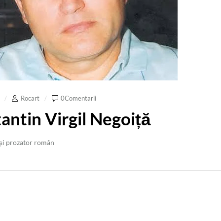
Rocart
0Comentarii
antin Virgil Negoiță
 și prozator român