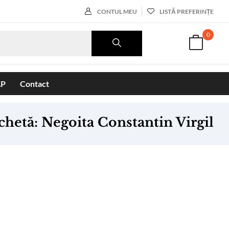
CONTUL MEU
LISTĂ PREFERINȚE
0
AP
Contact
chetă:
Negoita Constantin Virgil