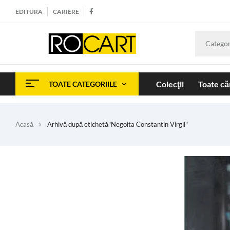
EDITURA
CARIERE
Categor
Colecţii
Toate căr
TOATE CATEGORIILE
Acasă
Arhivă după etichetă"Negoita Constantin Virgil"