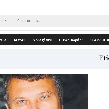
ie
ţile
Autori
În pregătire
Cum cumpăr?
SEAP-SIC
Eti