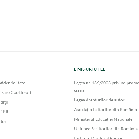
LINK-URI UTILE
fidențialitate
Legea nr. 186/2003 privind promo
scrise
lizare Cookie-uri
Legea drepturilor de autor
diţii
Asociația Editorilor din România
GDPR
Ministerul Educației Naționale
utor
Uniunea Scriitorilor din România
Institutul Cultural Român