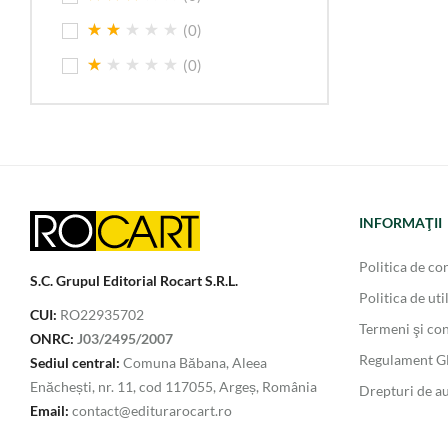
(0)
(0)
INFORMAŢII
Politica de con
S.C. Grupul Editorial Rocart S.R.L.
Politica de uti
CUI:
RO22935702
Termeni şi con
ONRC:
J03/2495/2007
Regulament 
Sediul central:
Comuna Băbana, Aleea
Enăchești, nr. 11, cod 117055, Argeș, România
Drepturi de a
Email:
contact@editurarocart.ro