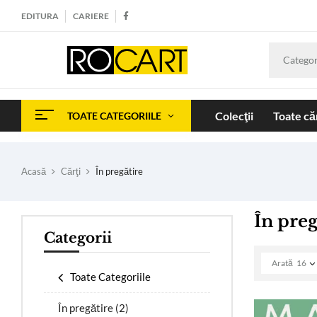
EDITURA
CARIERE
Categor
Colecţii
Toate căr
TOATE CATEGORIILE
Acasă
Cărţi
În pregătire
În preg
Categorii
Arată
16
Toate Categoriile
În pregătire
(2)