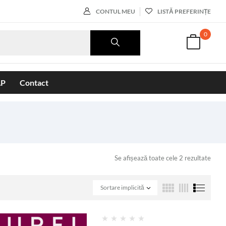
CONTUL MEU
LISTĂ PREFERINȚE
0
AP
Contact
Se afișează toate cele 2 rezultate
Sortare implicită