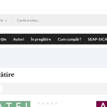
ie
ţile
Autori
În pregătire
Cum cumpăr?
SEAP-SIC
ătire