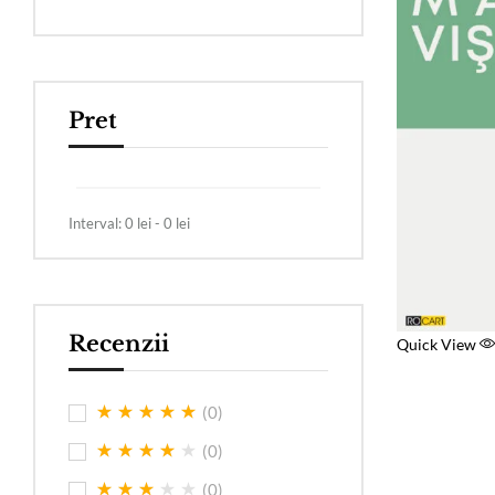
Pret
Interval:
0
lei -
0
lei
Recenzii
Quick View
(0)
(0)
(0)