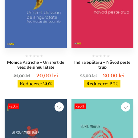
Monica Patriche – Un sfert de
Indira Spătaru – Năvod peste
veac de singurătate
trup
20,00
lei
20,00
lei
25,00
lei
25,00
lei
Reducere: 20%
Reducere: 20%
-20%
-20%