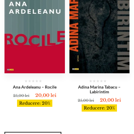
Ana Ardeleanu – Rocile
Adina Marina Tabacu –
Labirintim
20,00
lei
25,00
lei
20,00
lei
25,00
lei
Reducere: 20%
Reducere: 20%