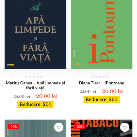
Marius Ganea – Apă limpede și
Diana Tlerr – iPontoane
fără viață
20,00
lei
25,00
lei
20,00
lei
25,00
lei
Reducere: 20%
Reducere: 20%
-20%
-20%