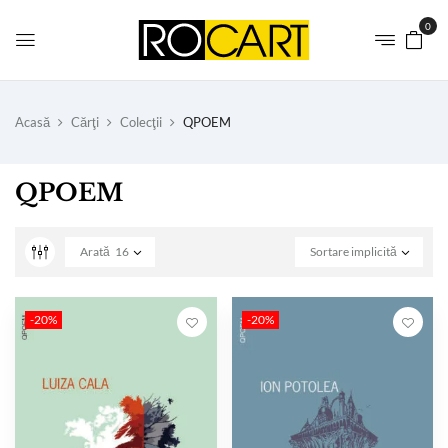
0
Acasă
Cărţi
Colecţii
QPOEM
QPOEM
Arată
16
Sortare implicită
-20%
-20%