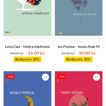
Luiza Cala – Umbra măslinului
Ion Potolea – Insula Ahab 59
24,00
lei
20,00
lei
30,00
lei
25,00
lei
Reducere: 20%
Reducere: 20%
-20%
-20%