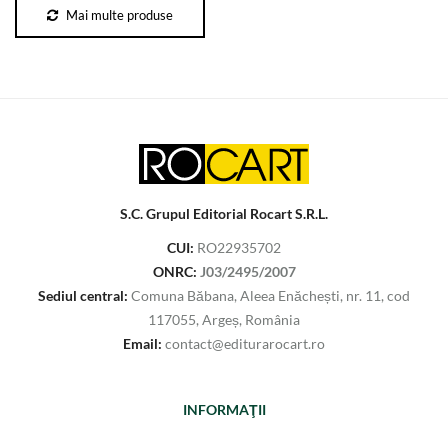
Mai multe produse
S.C. Grupul Editorial Rocart S.R.L.
CUI:
RO22935702
ONRC:
J03/2495/2007
Sediul central:
Comuna Băbana, Aleea Enăchești, nr. 11, cod
117055, Argeș, România
Email:
contact@editurarocart.ro
INFORMAŢII