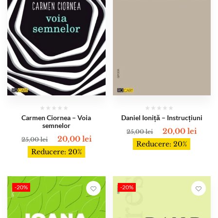
Carmen Ciornea – Voia
Daniel Ioniță – Instrucțiuni
semnelor
20,00
lei
25,00
lei
20,00
lei
25,00
lei
Reducere: 20%
Reducere: 20%
-20%
-20%