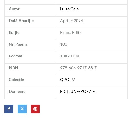
Autor
Luiza Cala
Dată Apariție
Aprilie 2024
Ediție
Prima Ediţie
Nr. Pagini
100
Format
13×20 Cm
ISBN
978-606-9717-38-7
Colecție
QPOEM
Domeniu
FICȚIUNE-POEZIE