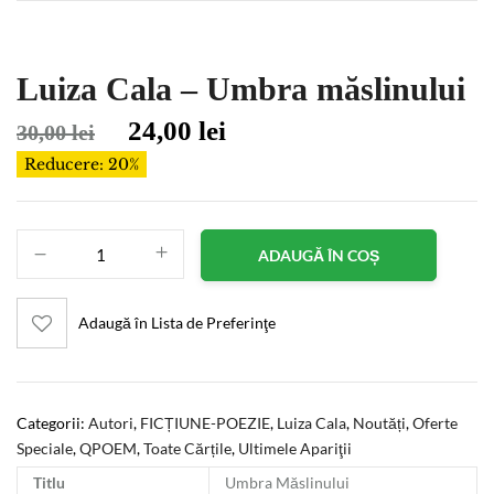
Luiza Cala – Umbra măslinului
24,00
lei
30,00
lei
Reducere: 20%
ADAUGĂ ÎN COȘ
Adaugă în Lista de Preferinţe
Categorii:
Autori
,
FICȚIUNE-POEZIE
,
Luiza Cala
,
Noutăți
,
Oferte
Speciale
,
QPOEM
,
Toate Cărțile
,
Ultimele Apariţii
Titlu
Umbra Măslinului