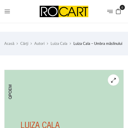
0
Acasă
Cărţi
Autori
Luiza Cala
Luiza Cala – Umbra măslinului