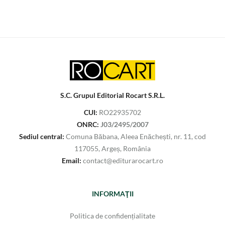
S.C. Grupul Editorial Rocart S.R.L.
CUI:
RO22935702
ONRC:
J03/2495/2007
Sediul central:
Comuna Băbana, Aleea Enăchești, nr. 11, cod
117055, Argeș, România
Email:
contact@editurarocart.ro
INFORMAŢII
Politica de confidențialitate