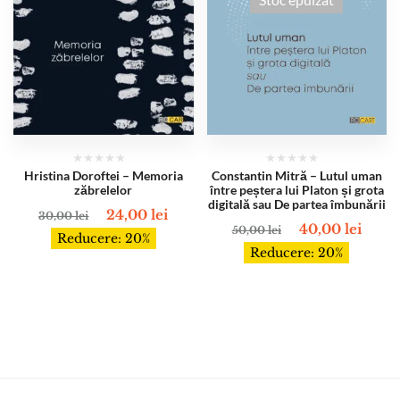
Hristina Doroftei – Memoria
Constantin Mitră – Lutul uman
zăbrelelor
între peștera lui Platon și grota
digitală sau De partea îmbunării
24,00
lei
30,00
lei
40,00
lei
50,00
lei
Reducere: 20%
Reducere: 20%