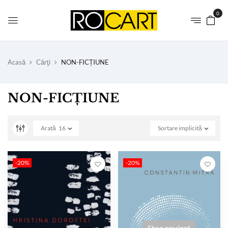
0
Acasă
Cărţi
NON-FICȚIUNE
NON-FICȚIUNE
Arată
16
Sortare implicită
-20%
-20%
Stoc epuizat