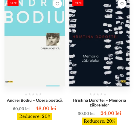
-20%
-20%
Andrei Bodiu – Opera poetică
Hristina Doroftei – Memoria
zăbrelelor
48,00
lei
60,00
lei
24,00
lei
30,00
lei
Reducere: 20%
Reducere: 20%