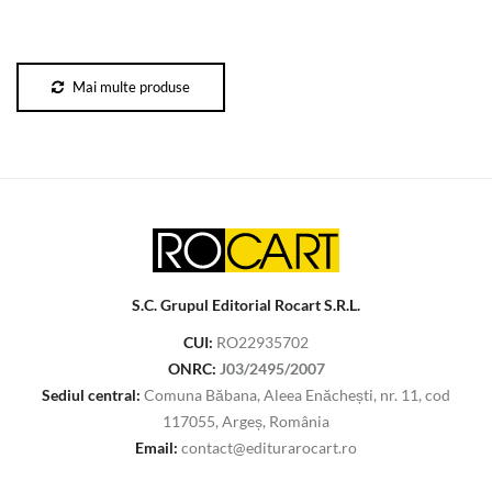
Mai multe produse
S.C. Grupul Editorial Rocart S.R.L.
CUI:
RO22935702
ONRC:
J03/2495/2007
Sediul central:
Comuna Băbana, Aleea Enăchești, nr. 11, cod
117055, Argeș, România
Email:
contact@editurarocart.ro