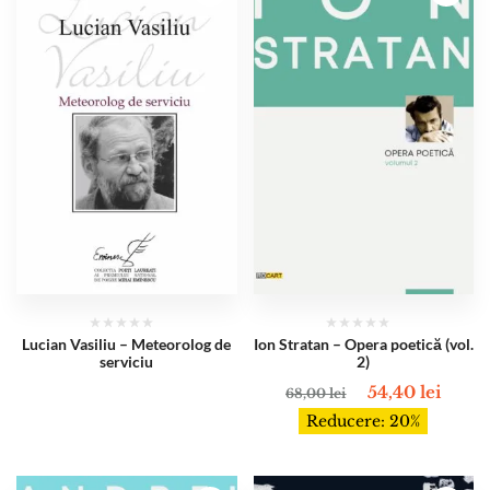
Lucian Vasiliu – Meteorolog de
Ion Stratan – Opera poetică (vol.
serviciu
2)
54,40
lei
68,00
lei
Reducere: 20%