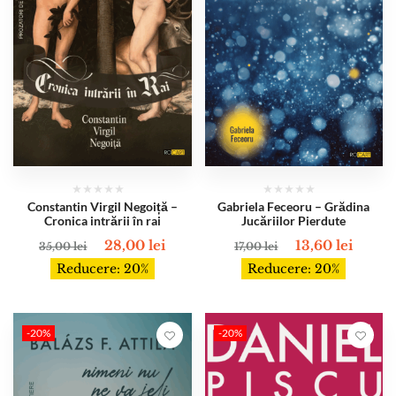
Constantin Virgil Negoiță –
Gabriela Feceoru – Grădina
Cronica intrării în rai
Jucăriilor Pierdute
28,00
lei
13,60
lei
35,00
lei
17,00
lei
Reducere: 20%
Reducere: 20%
-20%
-20%