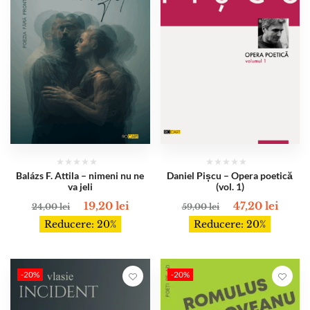
Balázs F. Attila – nimeni nu ne
Daniel Pișcu – Opera poetică
va jeli
(vol. 1)
19,20
lei
47,20
lei
24,00
lei
59,00
lei
Reducere: 20%
Reducere: 20%
-20%
-20%