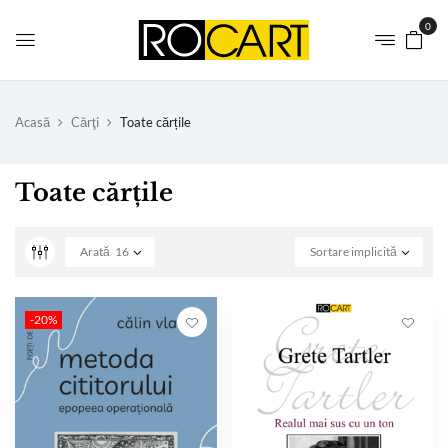
0
Acasă
Cărţi
Toate cărțile
Toate cărțile
Arată
16
Sortare implicită
-20%