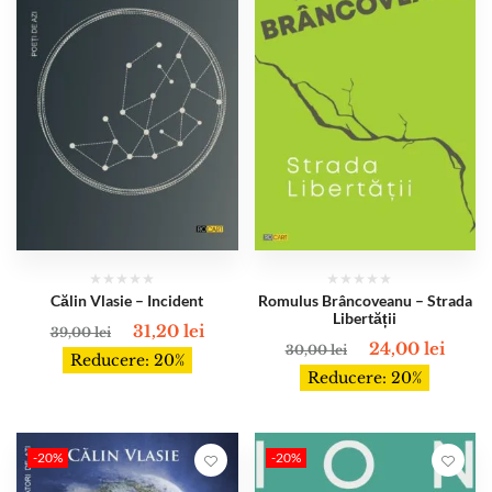
Călin Vlasie – Incident
Romulus Brâncoveanu – Strada
Libertății
31,20
lei
39,00
lei
24,00
lei
30,00
lei
Reducere: 20%
Reducere: 20%
-20%
-20%