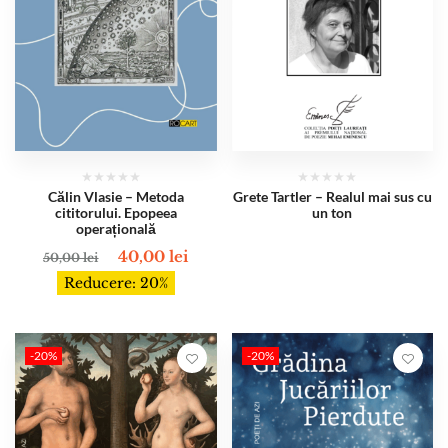
Călin Vlasie – Metoda
Grete Tartler – Realul mai sus cu
cititorului. Epopeea
un ton
operațională
40,00
lei
50,00
lei
Reducere: 20%
-20%
-20%