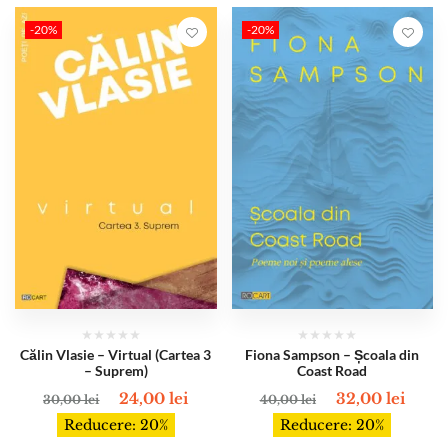
-20%
-20%
Călin Vlasie – Virtual (Cartea 3
Fiona Sampson – Școala din
– Suprem)
Coast Road
24,00
lei
32,00
lei
30,00
lei
40,00
lei
Reducere: 20%
Reducere: 20%