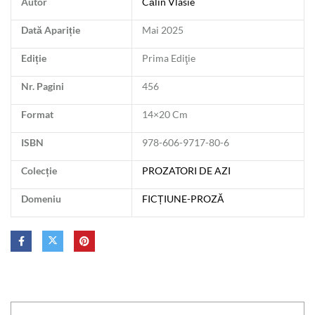
Autor
Călin Vlasie
Dată Apariție
Mai 2025
Ediție
Prima Ediţie
Nr. Pagini
456
Format
14×20 Cm
ISBN
978-606-9717-80-6
Colecție
PROZATORI DE AZI
Domeniu
FICȚIUNE-PROZĂ