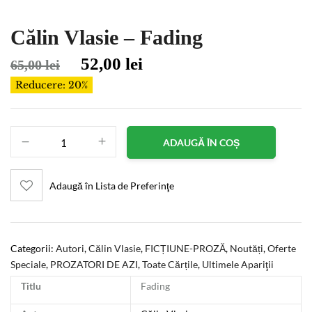
Călin Vlasie – Fading
52,00
lei
65,00
lei
Reducere: 20%
ADAUGĂ ÎN COȘ
Adaugă în Lista de Preferinţe
Categorii:
Autori
,
Călin Vlasie
,
FICȚIUNE-PROZĂ
,
Noutăți
,
Oferte
Speciale
,
PROZATORI DE AZI
,
Toate Cărțile
,
Ultimele Apariţii
Titlu
Fading