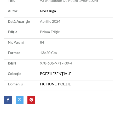
Titlu
93 (Antologie De Poezii 1968-2024)
Autor
Nora Iuga
Dată Apariție
Aprilie 2024
Ediție
Prima Ediţie
Nr. Pagini
84
Format
13×20 Cm
ISBN
978-606-9717-39-4
Colecție
POEZII ESENȚIALE
Domeniu
FICȚIUNE-POEZIE