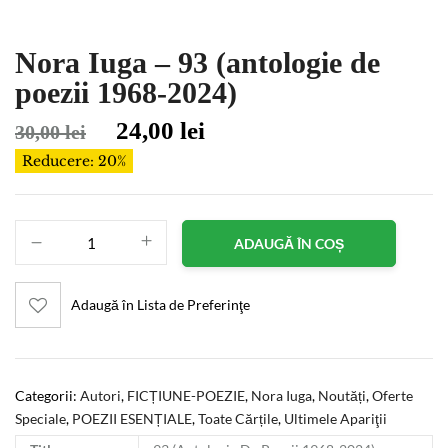
Nora Iuga – 93 (antologie de
poezii 1968-2024)
24,00
lei
30,00
lei
Reducere: 20%
ADAUGĂ ÎN COȘ
Adaugă în Lista de Preferinţe
Categorii:
Autori
,
FICȚIUNE-POEZIE
,
Nora Iuga
,
Noutăți
,
Oferte
Speciale
,
POEZII ESENȚIALE
,
Toate Cărțile
,
Ultimele Apariţii