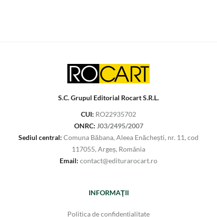
S.C. Grupul Editorial Rocart S.R.L.
CUI:
RO22935702
ONRC:
J03/2495/2007
Sediul central:
Comuna Băbana, Aleea Enăchești, nr. 11, cod
117055, Argeș, România
Email:
contact@editurarocart.ro
INFORMAŢII
Politica de confidențialitate