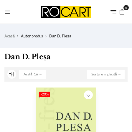
0
Acasă
Autor produs
Dan D. Pleșa
Dan D. Pleșa
Arată
16
Sortare implicită
-20%