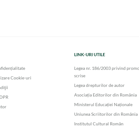
LINK-URI UTILE
fidențialitate
Legea nr. 186/2003 privind promo
scrise
lizare Cookie-uri
Legea drepturilor de autor
diţii
Asociația Editorilor din România
GDPR
Ministerul Educației Naționale
utor
Uniunea Scriitorilor din România
Institutul Cultural Român