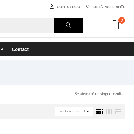
CONTUL MEU
LISTĂ PREFERINȚE
0
AP
Contact
Se afișează un singur rezultat
Sortare implicită