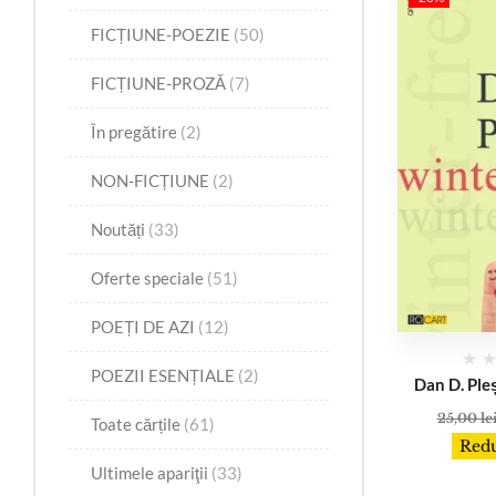
FICȚIUNE-POEZIE
(50)
FICȚIUNE-PROZĂ
(7)
În pregătire
(2)
NON-FICȚIUNE
(2)
Noutăți
(33)
Oferte speciale
(51)
POEȚI DE AZI
(12)
POEZII ESENȚIALE
(2)
Dan D. Ple
25,00
le
Toate cărțile
(61)
Redu
Ultimele apariţii
(33)