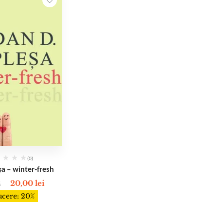
(0)
șa – winter-fresh
20,00
lei
i
cere: 20%