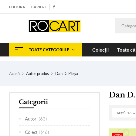
EDITURA
CARIERE
Categor
Colecţii
Toate căr
TOATE CATEGORIILE
Acasă
Autor produs
Dan D. Pleșa
Dan D.
Categorii
Arată
16
Autori
(63)
Colecţii
(46)
-20%