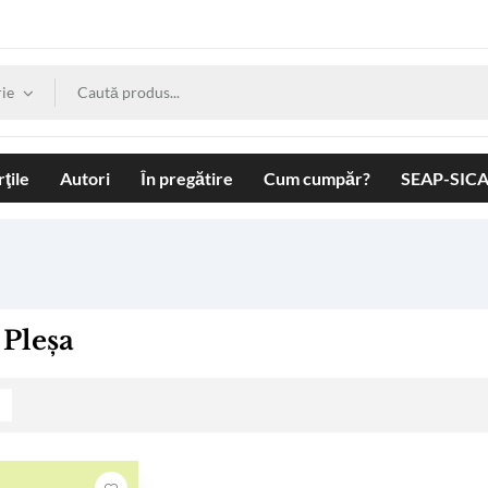
ie
ţile
Autori
În pregătire
Cum cumpăr?
SEAP-SIC
 Pleșa