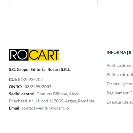
INFORMAŢII
Politica de con
S.C. Grupul Editorial Rocart S.R.L.
Politica de uti
CUI:
RO22935702
Termeni şi con
ONRC:
J03/2495/2007
Regulament 
Sediul central:
Comuna Băbana, Aleea
Enăchești, nr. 11, cod 117055, Argeș, România
Drepturi de a
Email:
contact@editurarocart.ro