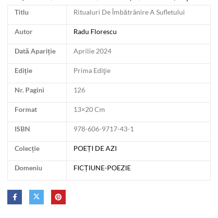
Titlu
Ritualuri De Îmbătrânire A Sufletului
Autor
Radu Florescu
Dată Apariție
Aprilie 2024
Ediție
Prima Ediţie
Nr. Pagini
126
Format
13×20 Cm
ISBN
978-606-9717-43-1
Colecție
POEȚI DE AZI
Domeniu
FICȚIUNE-POEZIE