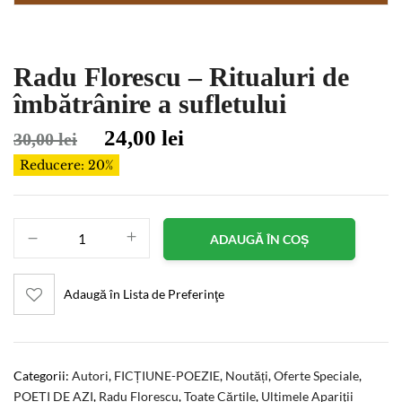
Radu Florescu – Ritualuri de
îmbătrânire a sufletului
24,00
lei
30,00
lei
Reducere: 20%
ADAUGĂ ÎN COȘ
Adaugă în Lista de Preferinţe
Categorii:
Autori
,
FICȚIUNE-POEZIE
,
Noutăți
,
Oferte Speciale
,
POEȚI DE AZI
,
Radu Florescu
,
Toate Cărțile
,
Ultimele Apariţii