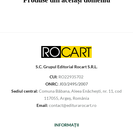
S.C. Grupul Editorial Rocart S.R.L.
CUI:
RO22935702
ONRC:
J03/2495/2007
Sediul central:
Comuna Băbana, Aleea Enăchești, nr. 11, cod
117055, Argeș, România
Email:
contact@editurarocart.ro
INFORMAŢII